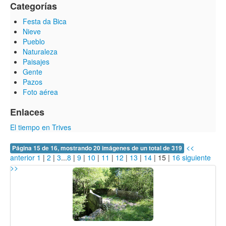
Categorías
Festa da Bica
Nieve
Pueblo
Naturaleza
Paisajes
Gente
Pazos
Foto aérea
Enlaces
El tiempo en Trives
<<
Página 15 de 16, mostrando 20 imágenes de un total de 319
anterior
1
|
2
|
3
...
8
|
9
|
10
|
11
|
12
|
13
|
14
|
15
|
16
siguiente
>>