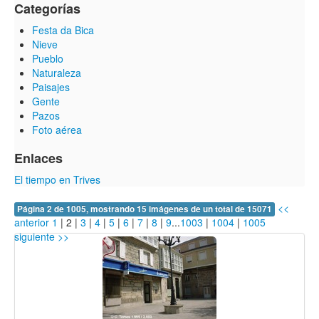
Categorías
Festa da Bica
Nieve
Pueblo
Naturaleza
Paisajes
Gente
Pazos
Foto aérea
Enlaces
El tiempo en Trives
<<
Página 2 de 1005, mostrando 15 imágenes de un total de 15071
anterior
1
|
2
|
3
|
4
|
5
|
6
|
7
|
8
|
9
...
1003
|
1004
|
1005
siguiente >>