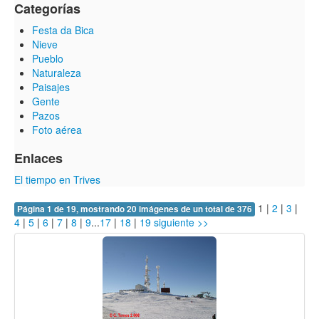
Categorías
Festa da Bica
Nieve
Pueblo
Naturaleza
Paisajes
Gente
Pazos
Foto aérea
Enlaces
El tiempo en Trives
1
|
2
|
3
|
Página 1 de 19, mostrando 20 imágenes de un total de 376
4
|
5
|
6
|
7
|
8
|
9
...
17
|
18
|
19
siguiente >>