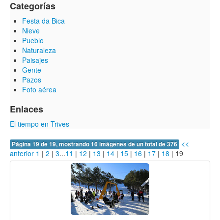
Categorías
Festa da Bica
Nieve
Pueblo
Naturaleza
Paisajes
Gente
Pazos
Foto aérea
Enlaces
El tiempo en Trives
<<
Página 19 de 19, mostrando 16 imágenes de un total de 376
anterior
1
|
2
|
3
...
11
|
12
|
13
|
14
|
15
|
16
|
17
|
18
|
19